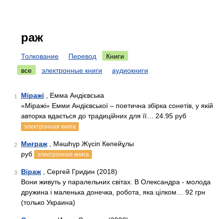
раж
Толкование
Перевод
Книги
все
электронные книги
аудиокниги
Міражі
, Емма Андієвська
1
«Міражі» Емми Андієвської – поетична збірка сонетів, у якій
авторка вдається до традиційних для її… 24.95 руб
электронная книга
Миғраж
, Мəшһүр Жүсіп Көпейұлы
2
руб
электронная книга
Віраж
, Сергей Гридин (2018)
3
Вони живуть у паралельних світах. В Олександра - молода
дружина і маленька донечка, робота, яка цілком… 92 грн
(только Украина)