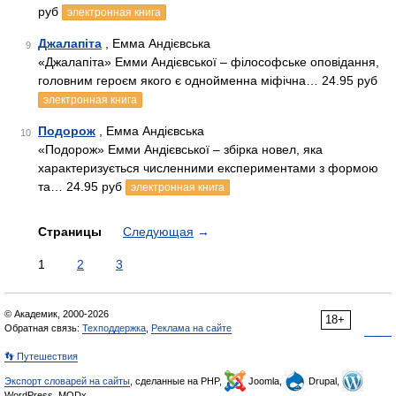
руб
электронная книга
Джалапіта
, Емма Андієвська
9
«Джалапіта» Емми Андієвської – філософське оповідання,
головним героєм якого є однойменна міфічна… 24.95 руб
электронная книга
Подорож
, Емма Андієвська
10
«Подорож» Емми Андієвської – збірка новел, яка
характеризується численними експериментами з формою
та… 24.95 руб
электронная книга
Страницы
Следующая
→
1
2
3
© Академик, 2000-2026
18+
Обратная связь:
Техподдержка
,
Реклама на сайте
👣 Путешествия
Экспорт словарей на сайты
, сделанные на PHP,
Joomla,
Drupal,
WordPress, MODx.