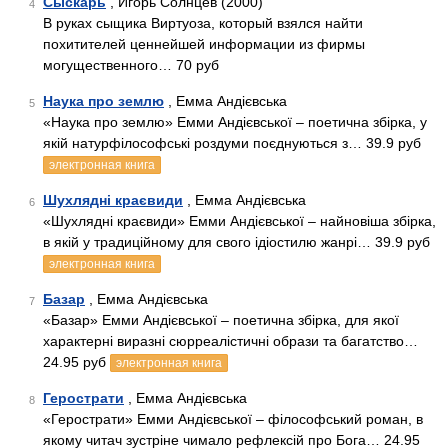
Сыскарь
, Игорь Солнцев (2000)
4
В руках сыщика Виртуоза, который взялся найти
похитителей ценнейшей информации из фирмы
могущественного… 70 руб
Наука про землю
, Емма Андієвська
5
«Наука про землю» Емми Андієвської – поетична збірка, у
якій натурфілософські роздуми поєднуються з… 39.9 руб
электронная книга
Шухлядні краєвиди
, Емма Андієвська
6
«Шухлядні краєвиди» Емми Андієвської – найновіша збірка,
в якій у традиційному для свого ідіостилю жанрі… 39.9 руб
электронная книга
Базар
, Емма Андієвська
7
«Базар» Емми Андієвської – поетична збірка, для якої
характерні виразні сюрреалістичні образи та багатство…
24.95 руб
электронная книга
Герострати
, Емма Андієвська
8
«Герострати» Емми Андієвської – філософський роман, в
якому читач зустріне чимало рефлексій про Бога… 24.95