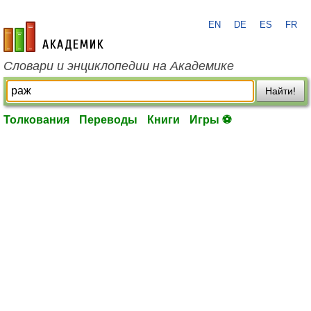
EN
DE
ES
FR
academic.ru
Словари и энциклопедии на Академике
Найти!
Толкования
Переводы
Книги
Игры ⚽